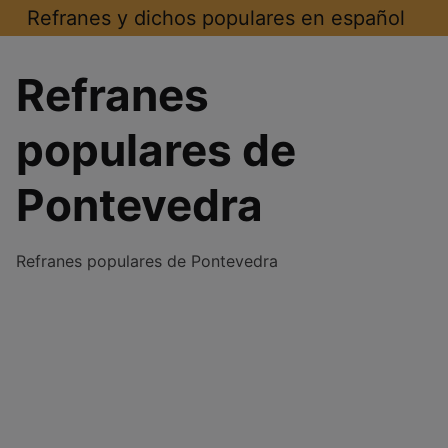
Saltar
Refranes y dichos populares en español
al
contenido
Refranes
populares de
Pontevedra
Refranes populares de Pontevedra