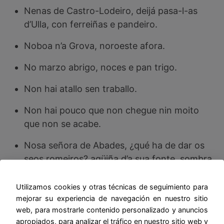
Nenas de Castro-Lodeiro, deijá pasa-l-as
d’Ulla, con ferreiñas e pandeiro.
Noboa n’a Grova, noroeste afora.
No marzo abrigo, noces e pan trigo.
Non hai atallo sen traballo.
Non hai pouco que non chegue nin moito
que non se acabe.
Nosa señora de Abades, ¿qué ha de dar os
seos romeiros? agüiña d’a sua fonte, sombra
d’os seus castañeiros.
Utilizamos cookies y otras técnicas de seguimiento para
Nublada a Armenteira, norte na ribeira.
mejorar su experiencia de navegación en nuestro sitio
web, para mostrarle contenido personalizado y anuncios
O carballo de Galleiro, heino de mandar
apropiados, para analizar el tráfico en nuestro sitio web y