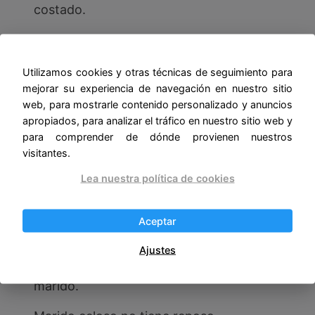
costado.
Matrimonio bien avenido, la mujer junto al
marido.
Utilizamos cookies y otras técnicas de seguimiento para
mejorar su experiencia de navegación en nuestro sitio
Marido rico y necio, no tiene precio.
web, para mostrarle contenido personalizado y anuncios
Matrimonios por amores, causan muchos
apropiados, para analizar el tráfico en nuestro sitio web y
para comprender de dónde provienen nuestros
sinsabores.
visitantes.
Matrimonio de arrancados, es fábrica de
Lea nuestra política de cookies
encuerados.
Matrimonio ni señorío no quieren furia ni
Aceptar
brío.
Ajustes
Muchacha que barre mal, no tendrá buen
marido.