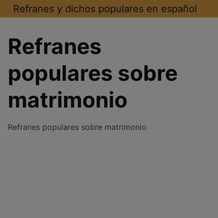
Saltar
Refranes y dichos populares en español
al
contenido
Refranes
populares sobre
matrimonio
Refranes populares sobre matrimonio