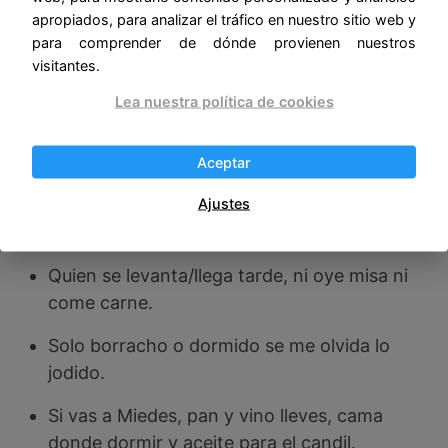
No dormir mucho por haber bien sesteado,
apropiados, para analizar el tráfico en nuestro sitio web y
no es mal de cuidado.
para comprender de dónde provienen nuestros
visitantes.
Quien duerme, no coge liebre.
Lea nuestra política de cookies
Quien mala cama hace, en ella se yace.
Quien despierta al can (ya) dormido, vende
Aceptar
paz y compra ruido.
Ajustes
Quien mucho duerme, poco aprende/vive.
Quien se levanta/llega tarde, ni oye misa ni
come carne.
Solo borracho o dormido se me olvida lo
jodido.
Si vas a Miedes, pan y vino lleves, cama
donde dormir y aceite para el candil.