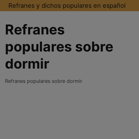
Saltar
Refranes y dichos populares en español
al
contenido
Refranes
populares sobre
dormir
Refranes populares sobre dormir