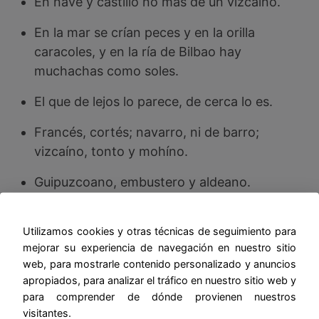
En nave y castillo no más de un vizcaíno.
En la mar se crían peces y en la orilla
caracoles, y en la ría de Bilbao hay
muchachas como soles.
El que de lejos lo parece, de cerca lo es.
Francés, cortés; navarro, ni de barro;
vizcaíno, tonto y mohíno.
Guipuzcoano, embustero y aldeano.
Hijo mimado, mal educado.
Utilizamos cookies y otras técnicas de seguimiento para
Helada nublada o llovida o nevada.
mejorar su experiencia de navegación en nuestro sitio
web, para mostrarle contenido personalizado y anuncios
Hielo y nieve, el trigo traen.
apropiados, para analizar el tráfico en nuestro sitio web y
para comprender de dónde provienen nuestros
visitantes.