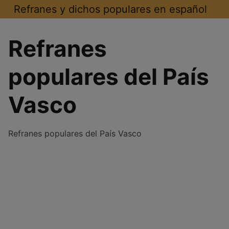
Saltar
Refranes y dichos populares en español
al
contenido
Refranes
populares del País
Vasco
Refranes populares del País Vasco