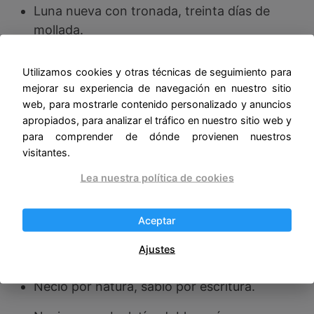
Luna nueva con tronada, treinta días de
mollada.
Mes de mayo, mes de la maldición, que
Utilizamos cookies y otras técnicas de seguimiento para
apenas amanece y ya se ha puesto el sol.
mejorar su experiencia de navegación en nuestro sitio
web, para mostrarle contenido personalizado y anuncios
Mucha ciencia es locura, si buen seso no la
apropiados, para analizar el tráfico en nuestro sitio web y
cura.
para comprender de dónde provienen nuestros
visitantes.
Muchas cabezas de animales se cobijan con
bonetes doctorales.
Lea nuestra política de cookies
Muchas velitas chicas hacen un cirio pascual.
Aceptar
Muchos piensan llegar la ciudad de la
Ajustes
sabiduría y se estancan en la pedantería.
Necio por natura, sabio por escritura.