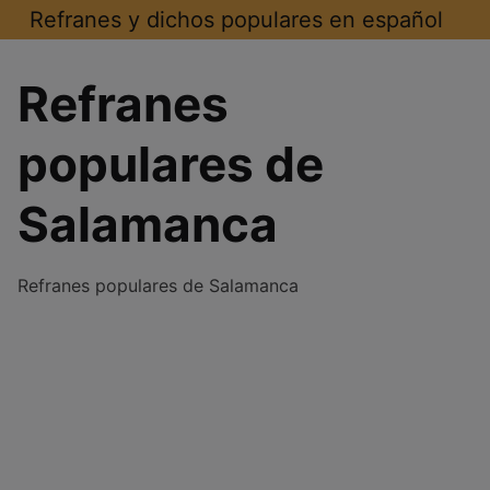
Saltar
Refranes y dichos populares en español
al
contenido
Refranes
populares de
Salamanca
Refranes populares de Salamanca