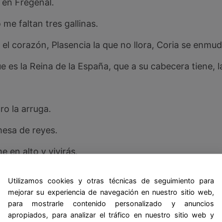
 en Fregenal.
me faltan tres gallinas.
, el corazón, Plasencia la que no llora, Coria se enmud
ue es la Reina de la España, que a su cabecera tiene, 
ro la arruga.
esa de reyes.
en alto y vivirás.
grande, are o no are.
Utilizamos cookies y otras técnicas de seguimiento para
mejorar su experiencia de navegación en nuestro sitio web,
: engordar para morir.
para mostrarle contenido personalizado y anuncios
no dejes la tuya en casa.
apropiados, para analizar el tráfico en nuestro sitio web y