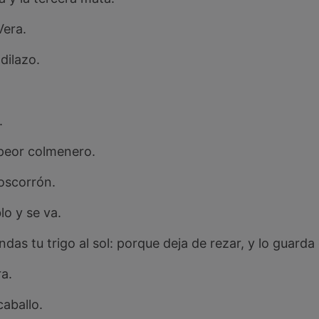
Vera.
dilazo.
.
 peor colmenero.
coscorrón.
blo y se va.
ndas tu trigo al sol: porque deja de rezar, y lo guarda 
ra.
caballo.