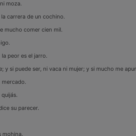
 ni moza.
a carrera de un cochino.
de mucho comer cien mil.
igo.
la peor es el jarro.
; y si puede ser, ni vaca ni mujer; y si mucho me apura
l mercado.
quijás.
ice su parecer.
s mohina.