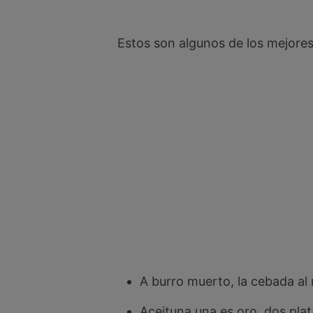
Estos son algunos de los mejores
A burro muerto, la cebada al 
Aceituna una es oro, dos plat