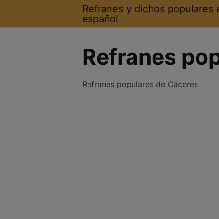
Saltar
Refranes y dichos populares 
al
español
contenido
Refranes pop
Refranes populares de Cáceres