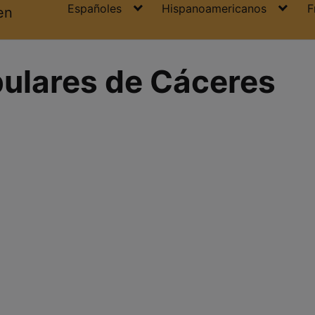
Españoles
Hispanoamericanos
F
en
ulares de Cáceres