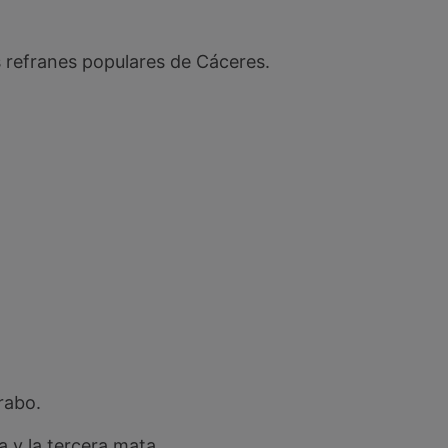
 refranes populares de Cáceres.
rabo.
a y la tercera mata.