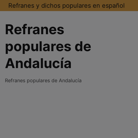
Saltar
Refranes y dichos populares en español
al
contenido
Refranes
populares de
Andalucía
Refranes populares de Andalucía