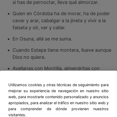
si has de pernoctar, lleva qué almorzar.
Quien en Córdoba ha de morar, ha de poder
cavar y arar, cabalgar a la jineta y vivir a la
falseta y oír, ver y callar.
En Osuna, allá se me suma.
Cuando Estepa tiene montera, llueve aunque
Dios no quiera.
Avellanas con Montilla, almendritas con
Jerez, nuececitas con Moriles, y en mi mesa
pon los tres.
Utilizamos cookies y otras técnicas de seguimiento para
mejorar su experiencia de navegación en nuestro sitio
En Aracena, quien no tiene pan no cena.
web, para mostrarle contenido personalizado y anuncios
apropiados, para analizar el tráfico en nuestro sitio web y
Del Genal, la castaña en esportal.
para comprender de dónde provienen nuestros
visitantes.
Más largo que la legua de Montoro.