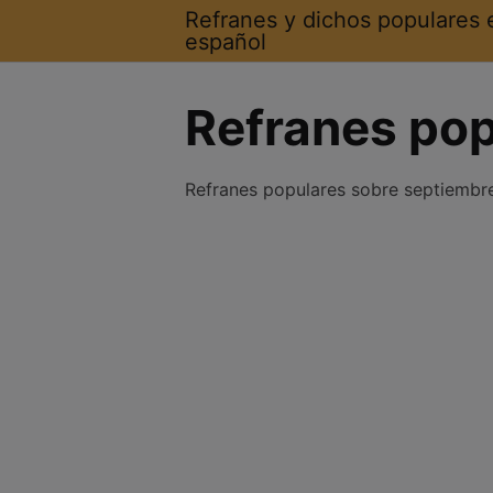
Saltar
Refranes y dichos populares 
al
español
contenido
Refranes pop
Refranes populares sobre septiembr