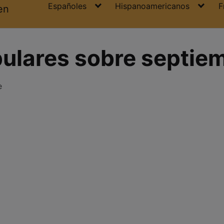
Españoles
Hispanoamericanos
F
en
ulares sobre septie
e