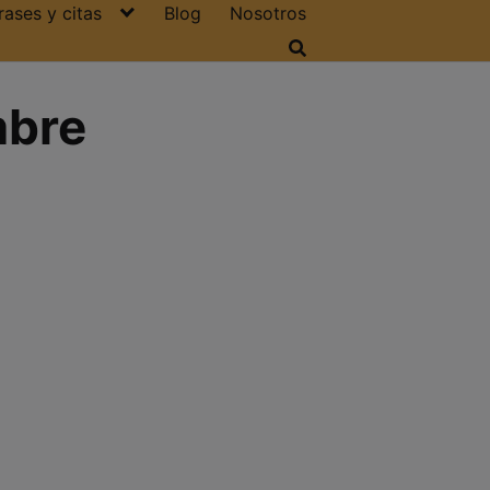
rases y citas
Blog
Nosotros
mbre