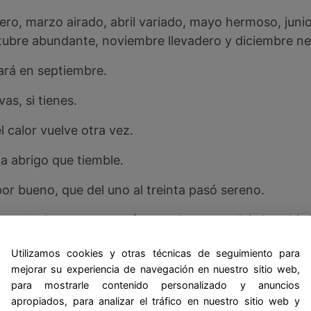
ero, marzo airado, abril variado, mayo hermoso, junio 
tubre abundante, noviembre llevadero y diciembre n
ará en septiembre.
s, si tienes.
l calor vuelve otra vez.
a abrigo que tiemble.
or bueno, que del uno al treinta pasó sereno.
 corta las uvas que más grandes son y deja los chird
rá muy rara vez.
Utilizamos cookies y otras técnicas de seguimiento para
mejorar su experiencia de navegación en nuestro sitio web,
iembres/a los días primeros, entra el ciervo en el pi
para mostrarle contenido personalizado y anuncios
higos son un manjar/truene/el que no tenga ropa que 
apropiados, para analizar el tráfico en nuestro sitio web y