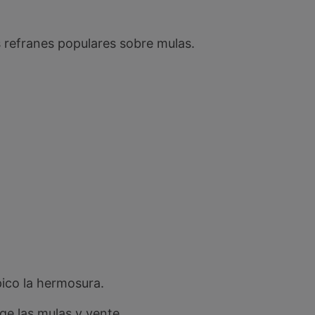
 refranes populares sobre mulas.
 pico la hermosura.
ge las mulas y vente.