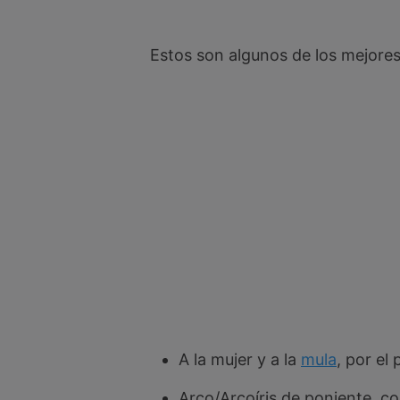
Estos son algunos de los mejores
A la mujer y a la
mula
, por el
Arco/Arcoíris de poniente, co