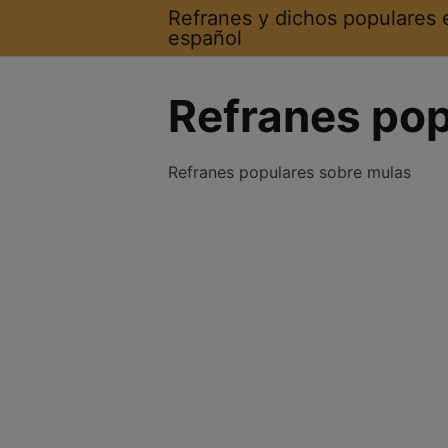
Saltar
Refranes y dichos populares 
al
español
contenido
Refranes pop
Refranes populares sobre mulas