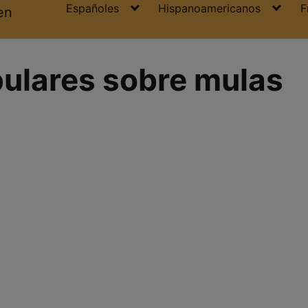
Españoles
Hispanoamericanos
F
en
ulares sobre mulas