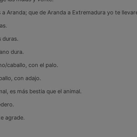
a Aranda; que de Aranda a Extremadura yo te llevar
as.
s duras.
mano dura.
no/caballo, con el palo.
ballo, con adajo.
mal, es más bestia que el animal.
edero.
te agrade.