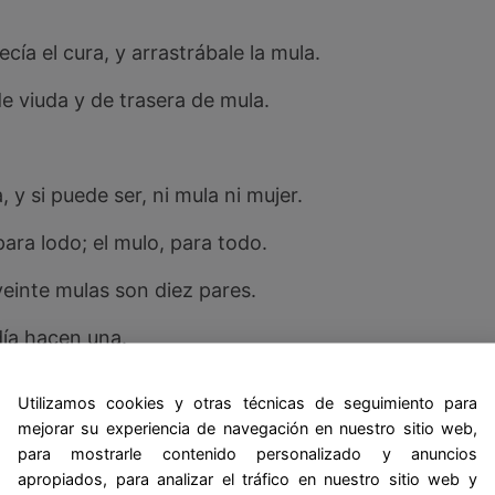
cía el cura, y arrastrábale la mula.
e viuda y de trasera de mula.
, y si puede ser, ni mula ni mujer.
 para lodo; el mulo, para todo.
einte mulas son diez pares.
día hacen una.
ura todo el día.
Utilizamos cookies y otras técnicas de seguimiento para
mejorar su experiencia de navegación en nuestro sitio web,
 juntado a comer un borrico desorejado; como el burr
para mostrarle contenido personalizado y anuncios
 avichuchos.
apropiados, para analizar el tráfico en nuestro sitio web y