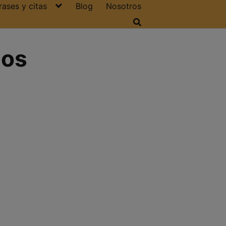
rases y citas
Blog
Nosotros
ios