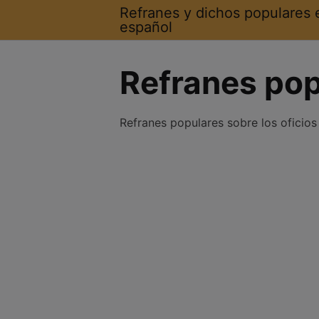
Saltar
Refranes y dichos populares 
al
español
contenido
Refranes pop
Refranes populares sobre los oficios