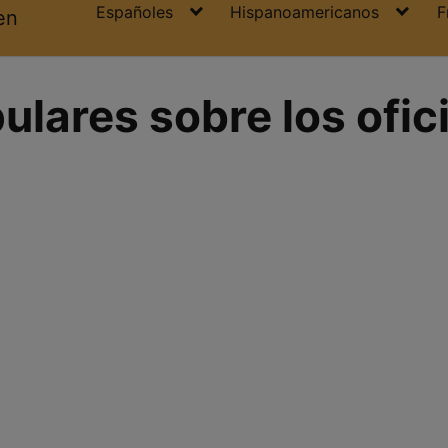
Españoles
Hispanoamericanos
F
en
ulares sobre los ofic