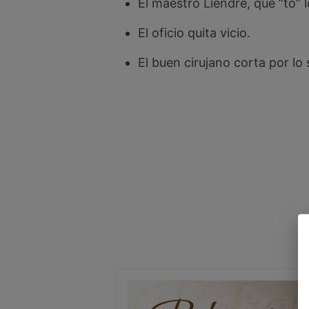
El maestro Liendre, que “to” 
El oficio quita vicio.
El buen cirujano corta por lo