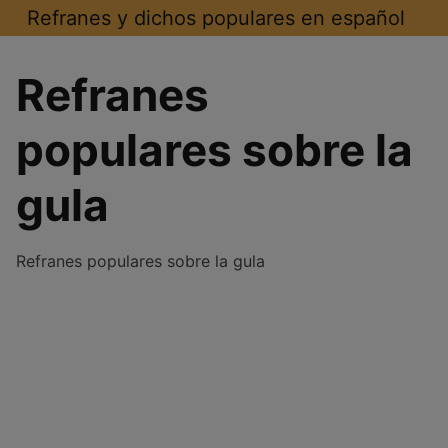
Saltar
Refranes y dichos populares en español
al
contenido
Refranes
populares sobre la
gula
Refranes populares sobre la gula