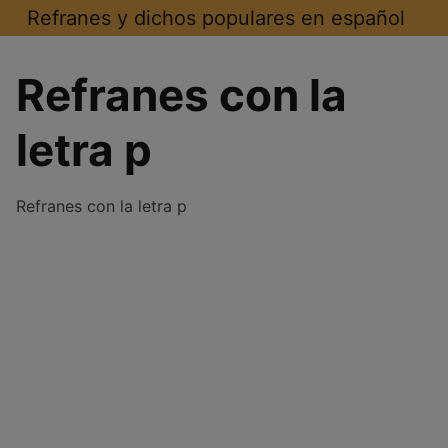
Saltar
Refranes y dichos populares en español
al
contenido
Refranes con la
letra p
Refranes con la letra p