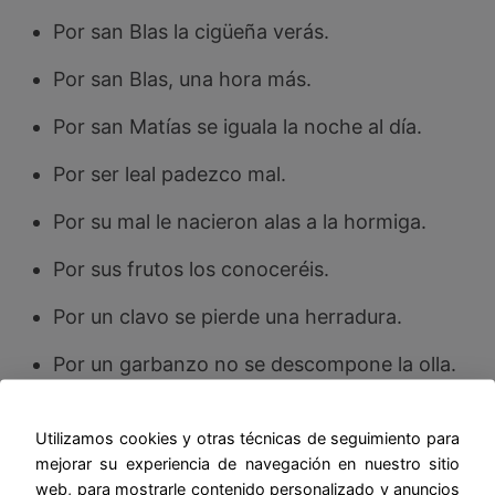
Por san Blas la cigüeña verás.
Por san Blas, una hora más.
Por san Matías se iguala la noche al día.
Por ser leal padezco mal.
Por su mal le nacieron alas a la hormiga.
Por sus frutos los conoceréis.
Por un clavo se pierde una herradura.
Por un garbanzo no se descompone la olla.
Por un oído me entra y por otro me sale.
Utilizamos cookies y otras técnicas de seguimiento para
Por un perro que maté, mataperros me
mejorar su experiencia de navegación en nuestro sitio
llamaron.
web, para mostrarle contenido personalizado y anuncios