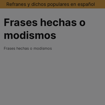
Saltar
Refranes y dichos populares en español
al
contenido
Frases hechas o
modismos
Frases hechas o modismos