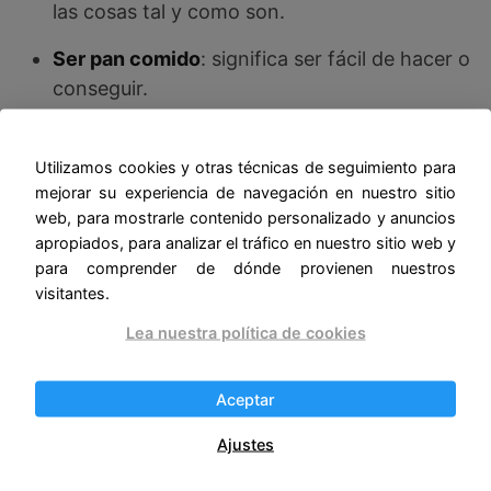
las cosas tal y como son.
Ser pan comido
: significa ser fácil de hacer o
conseguir.
Ser un roto con dinero
: significa ser pobre a
pesar de tener mucho
dinero
.
Utilizamos cookies y otras técnicas de seguimiento para
mejorar su experiencia de navegación en nuestro sitio
Tener un taco en el hombro
: significa estar
web, para mostrarle contenido personalizado y anuncios
molesto con alguien.
apropiados, para analizar el tráfico en nuestro sitio web y
para comprender de dónde provienen nuestros
Tocar fondo
: significa llegar al punto más
visitantes.
bajo o al fracaso total.
Lea nuestra política de cookies
Hay muchos más
modismos españoles
con
Aceptar
significados
interesantes y variados, según la
región
y el
grupo social
.
Ajustes